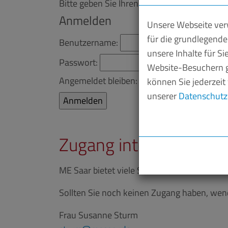
Bitte geben Sie Ihren Benutzernamen und I
Anmelden
Unsere Webseite verw
für die grundlegende
Benutzername:
unsere Inhalte für S
Passwort:
Website-Besuchern g
Angemeldet bleiben:
können Sie jederzeit
unserer
Datenschutz
Zugang interner Berei
ME Saar bietet viele Services, die ausschli
Sollten Sie noch keinen Zugang haben, wende
Frau Susanne Sturm