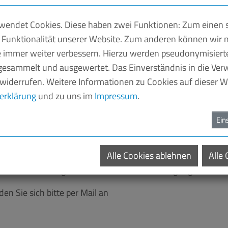
hr Passwort ein, um sich an der Website anzumelden.
endet Cookies. Diese haben zwei Funktionen: Zum einen si
 Funktionalität unserer Website. Zum anderen können wir m
ie immer weiter verbessern. Hierzu werden pseudonymisier
esammelt und ausgewertet. Das Einverständnis in die Ve
 widerrufen. Weitere Informationen zu Cookies auf dieser We
erklärung
und zu uns im
Impressum
.
Ein
ch
Alle Cookies ablehnen
Alle
eßlich unseren Mitgliedsunternehmen zur Verfügung stehen.
n Sie sich bitte per Mail an