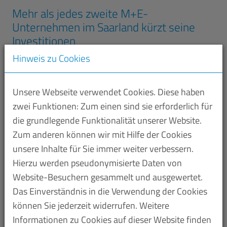
Mehr als jedes zweite M+E-
Unternehmen im Saarland kürzt seine
Investitionen
Hinweis zu Cookies
16.07.2026
Die Unternehmen der saarländischen Metall-
und Elektroindustrie blicken mit großer
Unsere Webseite verwendet Cookies. Diese haben
zwei Funktionen: Zum einen sind sie erforderlich für
Skepsis auf den Standort und fahren ihre
die grundlegende Funktionalität unserer Website.
Investitionen im Inland deutlich zurück. Das
Zum anderen können wir mit Hilfe der Cookies
zeigt eine aktuelle Umfrage unter den
unsere Inhalte für Sie immer weiter verbessern.
Mitgliedsunternehmen des Verbands der
Hierzu werden pseudonymisierte Daten von
Metall- und Elektroindustrie des Saarlandes
Website-Besuchern gesammelt und ausgewertet.
(ME Saar)…
Das Einverständnis in die Verwendung der Cookies
können Sie jederzeit widerrufen. Weitere
Informationen zu Cookies auf dieser Website finden