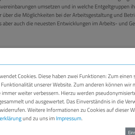
iebsvereinbarungen umsetzen und in welche Entgeltgruppen i
 über die Möglichkeiten bei der Arbeitsgestaltung und Betr
 aber auch die neuesten Entwicklungen im Arbeits- und G
endet Cookies. Diese haben zwei Funktionen: Zum einen si
 Funktionalität unserer Website. Zum anderen können wir m
ie immer weiter verbessern. Hierzu werden pseudonymisier
srecht haben wir die Antworte
esammelt und ausgewertet. Das Einverständnis in die Ve
 widerrufen. Weitere Informationen zu Cookies auf dieser We
der Belegschaft oder der Arbeitnehmervertretung hakt, unt
erklärung
und zu uns im
Impressum
.
ten, die sich in allen Bereichen des Arbeitsrechts, insbeson
r den Arbeits- und Sozialgerichten.
Ein