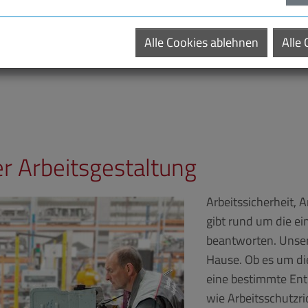
Alle Cookies ablehnen
Alle
er Arbeitsgestaltung
Arbeitssicherheit, 
gibt rund um die ei
beantworten. Unser
Hause. Ob es um di
eine bestimmte Entg
wie Arbeitsschutzr