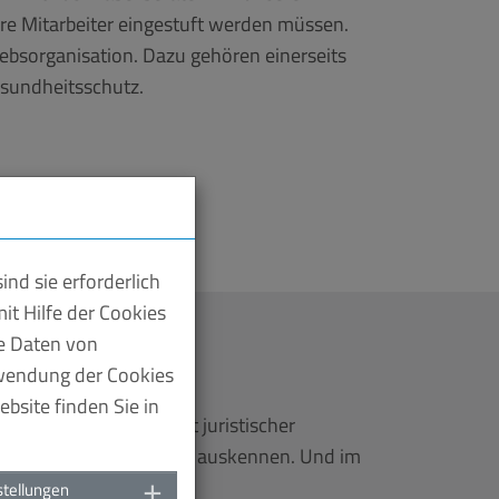
hre Mitarbeiter eingestuft werden müssen.
iebsorganisation. Dazu gehören einerseits
esundheitsschutz.
nd sie erforderlich
it Hilfe der Cookies
te Daten von
n
rwendung der Cookies
bsite finden Sie in
erstützen wir Sie mit juristischer
dere aber des Tarifrechts auskennen. Und im
stellungen