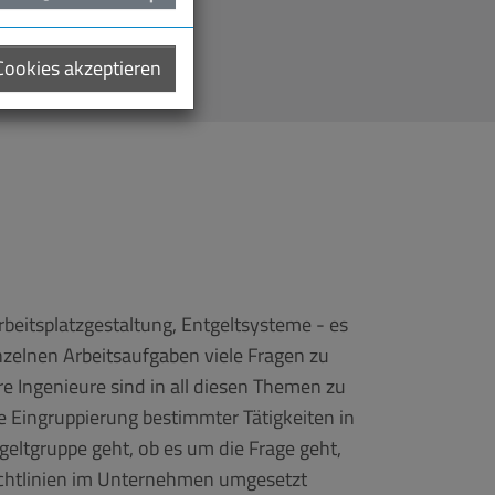
 Cookies akzeptieren
Arbeitsplatzgestaltung, Entgeltsysteme - es
nzelnen Arbeitsaufgaben viele Fragen zu
e Ingenieure sind in all diesen Themen zu
e Eingruppierung bestimmter Tätigkeiten in
eltgruppe geht, ob es um die Frage geht,
ichtlinien im Unternehmen umgesetzt