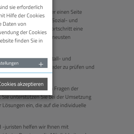
nd sie erforderlich
passungsdruck. Auf der einen Seite
it Hilfe der Cookies
des Arbeits-, Steuer-, Sozial- und
te Daten von
rdert der technische Fortschritt eine
rwendung der Cookies
ei sind regelmäßig die neusten
bsite finden Sie in
chtigen.
ie Unternehmen der Metall- und
stellungen
ionsstrukturen immer wieder zu prüfen und
 Cookies akzeptieren
 zur Seite, wenn es um Fragen der
t. Sie unterstützen Sie bei der Umsetzung
 Lösungen ein, die auf die individuelle
juristen helfen wir Ihnen mit