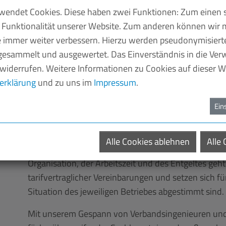
endet Cookies. Diese haben zwei Funktionen: Zum einen si
Unternehmen stehen heutzutage unter ständigen An
 Funktionalität unserer Website. Zum anderen können wir m
müssen sie ständig neue Gesetze und Verordnungen 
ie immer weiter verbessern. Hierzu werden pseudonymisier
Wirtschaftsrechts beachten, auf der anderen Seite fo
esammelt und ausgewertet. Das Einverständnis in die Ve
permanente Überprüfung der Geschäftsmodelle. Dab
 widerrufen. Weitere Informationen zu Cookies auf dieser We
arbeitswissenschaftlichen Erkenntnisse zu berücksi
erklärung
und zu uns im
Impressum
.
Hinzu kommt der internationale Wettbewerb, der d
Ein
Elektroindustrie zwingt, ihre Arbeits- und Produkt
zu modernisieren.
Alle Cookies ablehnen
Alle
Unsere erfahrenen Verbandsingenieure stehen Ihnen
Organisation, der Arbeitszeit und des Entgeltes geh
tarifvertraglicher Vereinbarungen und setzen sich für
Situation des jeweiligen Betriebes abgestimmt sind.
Mit unserem Gespann von Verbandsingenieuren und -