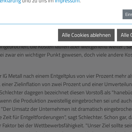
erklärung
und zu uns im
Impressum
.
t. Denn auch der aktuelle Lockdown hat die Erholung schon
en haben 60 Prozent angegeben, dass sie nicht einschätz
Ein
elte zu steigern, sondern das Überleben der Unternehmen und 
Alle Cookies ablehnen
Alle
Dafür benötigen die Unternehmen Liquidität, denn die Zeite
ingebrochen, die Kosten laufen aber weitgehend weiter", sa
sei zwar ein wichtiger Punkt gewesen, doch viele andere K
 IG Metall nach einem Entgeltplus von vier Prozent mehr als
, einer Zielinflation von zwei Prozent und einer Umverte
Schlechter dagegen bezeichnet diesen Vorstoß als "hanebü
wenn die Produktion zweistellig eingebrochen sei und auch d
t. "Der Umsatz der Unternehmen ist dramatisch eingebrochen
ne Zeit für Entgeltforderungen", sagt Schlechter. Schon gar,
 Faktor bei der Wettbewerbsfähigkeit. "Unser Ziel sollte sei