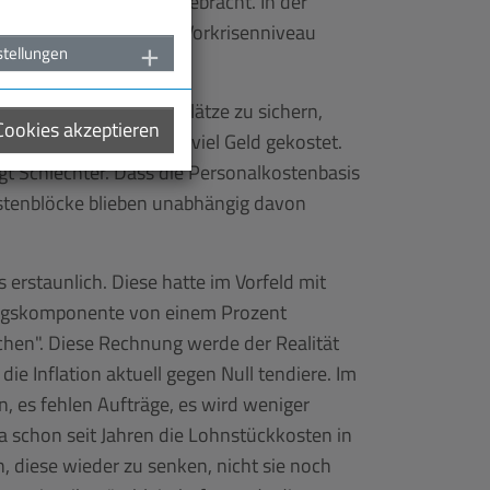
 wieder zum Stocken gebracht. In der
en könnten, wann das Vorkrisenniveau
stellungen
den Erhalt der Arbeitsplätze zu sichern,
 Cookies akzeptieren
n des Lockdowns haben viel Geld gekostet.
gt Schlechter. Dass die Personalkostenbasis
ostenblöcke blieben unabhängig davon
 erstaunlich. Diese hatte im Vorfeld mit
ilungskomponente von einem Prozent
chen". Diese Rechnung werde der Realität
ie Inflation aktuell gegen Null tendiere. Im
, es fehlen Aufträge, es wird weniger
 da schon seit Jahren die Lohnstückkosten in
n, diese wieder zu senken, nicht sie noch