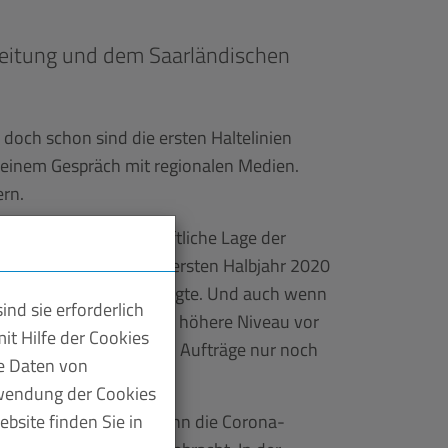
Zeitung und dem Saarländischen
doch schon sind die ersten Haltelinien
n einem Gespräch mit regionalen Medien.
ern.
rweist auf die wirtschaftliche Lage der
f Prozent gesunken. Im ersten Halbjahr 2020
gszeit", wie Schlechter sagte. Und auch wenn
nd sie erforderlich
 auch das noch deutlich höhere Niveau vor
it Hilfe der Cookies
gab, sind Produktion und Aufträge nur noch
te Daten von
rwendung der Cookies
bsite finden Sie in
r dann möglich sein, wenn die Corona-