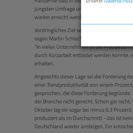
unserer
Datenschutz
Pandemie bald in den Griff zu bekommen is
jüngsten Umfrage unter Branchenunternehm
wieder erreicht werden kann.
Vordringliches Ziel sei es jetzt nicht, Entg
sagen Martin Schlechter und Jens Colling. 
"In vielen Unternehmen ist die Produktion e
durch Kurzarbeit entlastet werden konnte, 
erhalten.
Angesichts dieser Lage sei die Forderung der
einer Trendproduktivität von einem Prozent
gesprochen, die diese Forderung begründe. 
der Branche nicht gerecht. Schon gar nicht, 
Oktober lag sie sogar bei minus 0,3 Prozen
produziert als im Durchschnitt - das ist kei
Deutschland wieder ansteigen. Ein kritischer