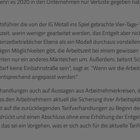
 Wenn es 2020 in den Unternehmen nur Verluste gegeben habe
sführer die von der IG Metall ins Spiel gebrachte Vier-Tage-
szeit, wenn weniger gearbeitet werden, das Entgelt aber ni
zelbetrieblicher Ebene als ein Modell durchaus vorstellen",
rträgen Möglichkeiten gibt, die Arbeitszeit bei einem gewisse
nten nur ein anderes Mäntelchen um. Außerdem, betont Sch
 darf keine Einbahnstraße sein", sagt er. "Wenn wir die Arbe
 entsprechend angepasst werden."
handlungen auch auf Aussagen aus Arbeitnehmerkreisen, die
 den Arbeitnehmern aktuell die Sicherung ihrer Arbeitsplätz
 auf die zurückliegenden Tarifverhandlungen zu Beginn d
drückt und einen Abschluss ohne eine Erhöhung der Entgeltta
 sei ein Vorgehen, was er sich auch für die aktuelle Tarif