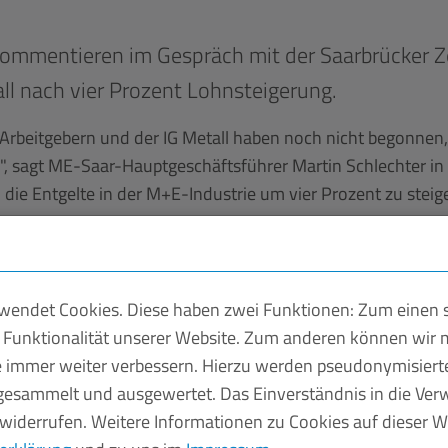
 kommentieren im Gespräch mit der Saarbrücker 
ll nach vier Prozent Lohnsteigerung.
beitgebern und der IG Metall haben noch nicht begonnen, 
en", sagt ME-Saar-Hauptgeschäftsführer Martin Schlechter i
 die Entgelte in der M+E-Industrie um vier Prozent zu steig
tgeltsteigerungen aktuell nicht her, sagt Schlechter und ve
ewegen, die Produktion ist im vergangenen Jahr um rund fün
ßte Einbruch der Produktion unserer Branche in der Nachkrie
endet Cookies. Diese haben zwei Funktionen: Zum einen si
 gab, sind sowohl das Niveau bei Ausbruch der Pandemie als
 Funktionalität unserer Website. Zum anderen können wir m
eit Ende 2018 - als es zum letzten Mal eine Tariferhöhung 
ie immer weiter verbessern. Hierzu werden pseudonymisier
esammelt und ausgewertet. Das Einverständnis in die Ve
 widerrufen. Weitere Informationen zu Cookies auf dieser We
wicklung im kommenden Jahr. Allerdings wird dies auch nu