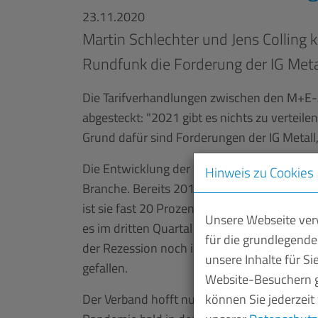
23.11.2020
Martin Schlechter und Jens Colling
Rundfunk die Forderung der IG Meta
Die Tarifverhandlungen zwischen den M+E-Ar
abgesteckt: "2021 gibt es nichts zu verteil
Grund dafür sind Forderungen der IG Metall,
Die Entwicklung der Industrie gebe solche En
Hinweis zu Cookies
Branche. Bereits 2019 ist ein Krisenjahr g
ist sie fast 20 Prozent gefallen - "der grö
Unsere Webseite verw
es im dritten Quartal wieder eine Erholung
für die grundlegende
der Rezession noch in weiter Ferne. Denn s
unsere Inhalte für S
gefallen.
Website-Besuchern g
können Sie jederzeit
Der Verband hofft nun auf eine bessere Ent