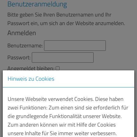
Benutzeranmeldung
Bitte geben Sie Ihren Benutzernamen und Ihr
Passwort ein, um sich an der Website anzumelden.
Anmelden
Benutzername:
Passwort:
Angemeldet bleiben:
Hinweis zu Cookies
Unsere Webseite verwendet Cookies. Diese haben
Zugang interner Bereich
zwei Funktionen: Zum einen sind sie erforderlich für
die grundlegende Funktionalität unserer Website.
ME Saar bietet viele Services, die ausschließlich
Zum anderen können wir mit Hilfe der Cookies
unseren Mitgliedsunternehmen zur Verfügung
unsere Inhalte für Sie immer weiter verbessern.
stehen.