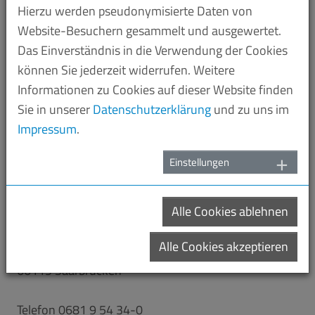
Hierzu werden pseudonymisierte Daten von
Sollten Sie noch keinen Zugang haben, wenden Sie
Website-Besuchern gesammelt und ausgewertet.
sich bitte per Mail an
Das Einverständnis in die Verwendung der Cookies
können Sie jederzeit widerrufen. Weitere
Frau Susanne Sturm
Informationen zu Cookies auf dieser Website finden
sturm
mesaar.de
Sie in unserer
Datenschutzerklärung
und zu uns im
Impressum
.
Sie sind noch kein Mitglied? Wir beraten Sie gerne
rund um Fragen der Mitgliedschaft.
Einstellungen
Rufen Sie uns an oder schreiben Sie uns:
Alle Cookies ablehnen
Verband der Metall- und Elektroindustrie
des Saarlandes e. V.
Alle Cookies akzeptieren
Harthweg 15
66119 Saarbrücken
Telefon 0681 9 54 34-0